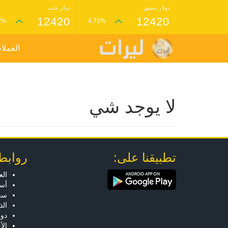
دولار دمشق
دولار حلب
12420
12420
2%
4.72%
العملا
لا يوجد شي
تطبيقنا على:
روابط
الع
أسع
سعر
ال
دول
الأ