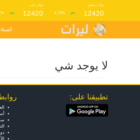
دولار دمشق
دولار حلب
12420
12420
2%
4.72%
العملا
لا يوجد شي
تطبيقنا على:
روابط
الع
أسع
سعر
ال
دول
الأ