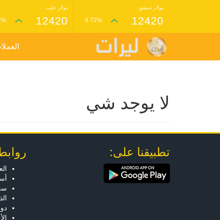
دولار دمشق
دولار حلب
12420
12420
2%
4.72%
العملا
لا يوجد شي
تطبيقنا على:
روابط
الع
أسع
سعر
ال
دول
الأ