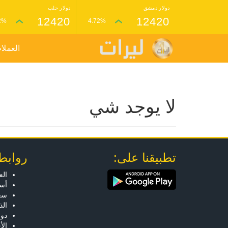
دولار دمشق
دولار حلب
12420
12420
2%
4.72%
العملا
لا يوجد شي
تطبيقنا على:
روابط
الع
أسع
سعر
ال
دول
الأ