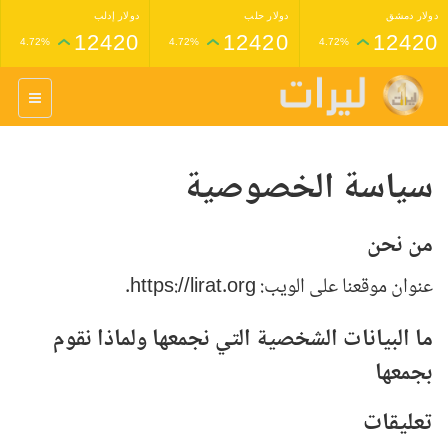
دولار دمشق
دولار حلب
دولار إدلب
12420
12420
12420
4.72%
4.72%
4.72%
غرام عيار 24 ذهب
غرام عيار 21 ذهب
1,227,000
1,398,000
4.34%
4.33%
سياسة الخصوصية
من نحن
عنوان موقعنا على الويب: https://lirat.org.
ما البيانات الشخصية التي نجمعها ولماذا نقوم
بجمعها
تعليقات