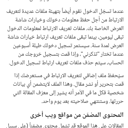
عندما تسجّل الدخول نقوم أيضاً بتهيئة ملفات عديدة لتعريف
الارتباط من أجل حفظ معلومات دخولك وخيارات شاشة
العرض الخاصة بك. ملفات تعريف الارتباط لمعلومات الدخول
تبقى ليومين، بينما تبقى ملفات تعريف ارتباط خيارات شاشة
العرض لمدة سنة. سيستمر تسجيل دخولك طيلة أسبوعين
عندما تختار "تذكرني"، وإذا قمت بتسجيل خروجك من
الحساب، سيتم حذف ملفات تعريف ارتباط تسجيل الدخول.
سيُحفظ ملف إضافي لتعريف الارتباط في مستعرضك إذا
قمت بتحرير أو نشر مقال. وهذا الملف لايتضمن أي بيانات
شخصية فكل ما في الأمر أنه يشير إلى معرّف المقالة التي
حررتها. وستنتهي صلاحيته بعد يوم واحد.
المحتوى المضمّن من مواقع ويب أخرى
المقالات على هذا الموقع قد تشمل محتوى مضمّناً (على سبيل