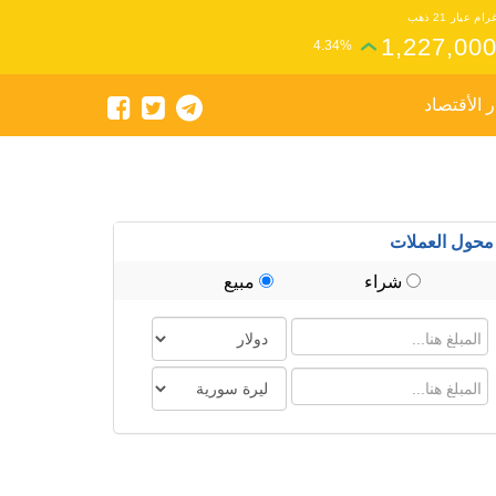
رام عيار 21 ذهب
1,227,00
4.34%
ر الأقتصاد
محول العملات
شراء
مبيع