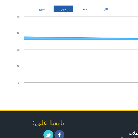
أسبوع
الكل
سنة
شهر
4k
3k
2k
1k
0
تابعنا على:
ملات