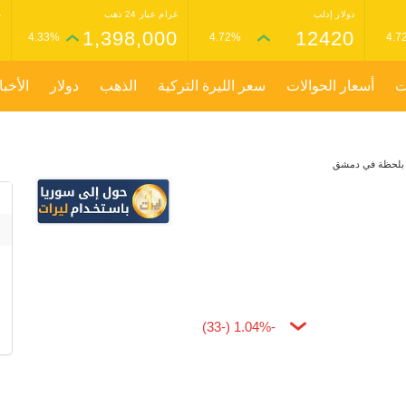
دولار إدلب
غرام عيار 24 ذهب
غ
0
1,398,000
12420
4.33%
4.72%
4.7
ت
أسعار الحوالات
سعر الليرة التركية
الذهب
دولار
الأخبا
 بلحظة في دمشق
-1.04% (-33)