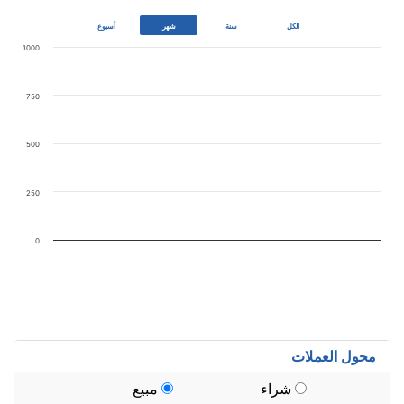
أسبوع
الكل
سنة
شهر
1000
750
500
250
0
…
محول العملات
شراء
مبيع