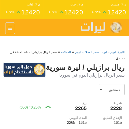
دولار دمشق
دولار حلب
دولار إدلب
12420
12420
12420
4.72%
4.72%
4.72%
غرام عيار 24 ذهب
غرام عيار 21 ذهب
1,227,000
1,398,000
4.34%
4.33%
»
»
الليرة اليوم – ليرات سعر العملات اليوم
العملات
سعر الريال برازيلي لحظة بلحظة في
دمشق
ريال برازيلي / ليرة سورية
سعر الريال برازيلي اليوم في سوريا
شراء
بيع
40.25% (650)
2265
2228
الإغلاق السابق
المدى اليومي
1615 - 2265
1615