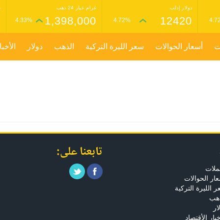
دولار إدلب
غرام عيار 24 ذهب
غ
0
1,398,000
12420
4.33%
4.72%
4.7
ت
أسعار الحوالات
سعر الليرة التركية
الذهب
دولار
الأخبا
تابعنا على:
ملات
ار الحوالات
 الليرة التركية
ذهب
ار
خبار الأقتصاد