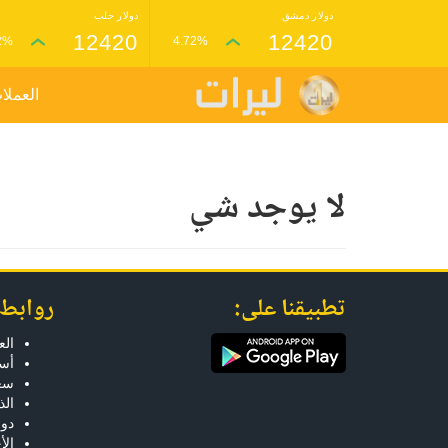
دولار دمشق
دولار حلب
12420
12420
2%
4.72%
العملا
لا يوجد شي
تطبيقنا على:
روابط
الع
أسع
سعر
ال
دول
الأ