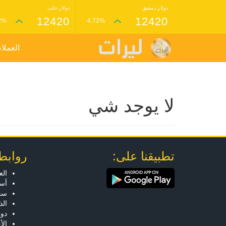
دولار دمشق
دولار حلب
12420
12420
2%
4.72%
العملا
لا يوجد شي
تطبيقنا على:
روابط
الع
أسع
سعر
ال
دول
الأ