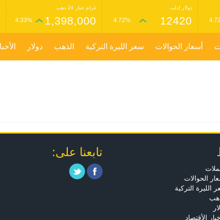
دولار إدلب
غرام عيار 24 ذهب
غ
0
1,398,000
12420
4.33%
4.72%
4.7
ت
أسعار الحوالات
سعر الليرة التركية
الذهب
دولار
الأخبا
تابعنا على:
ملات
ار الحوالات
 الليرة التركية
ذهب
ار
خبار الأقتصاد