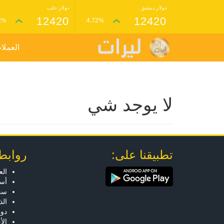
دولار دمشق
دولار حلب
12420
12420
2%
4.72%
العملا
لا يوجد شي
تطبيقنا على:
روابط
الع
أسع
سعر
ال
دول
الأ