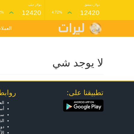
دولار دمشق
دولار حلب
12420
12420
2%
4.72%
العملا
لا يوجد شي
تطبيقنا على:
روابط
الع
أسع
سعر
ال
دول
الأ