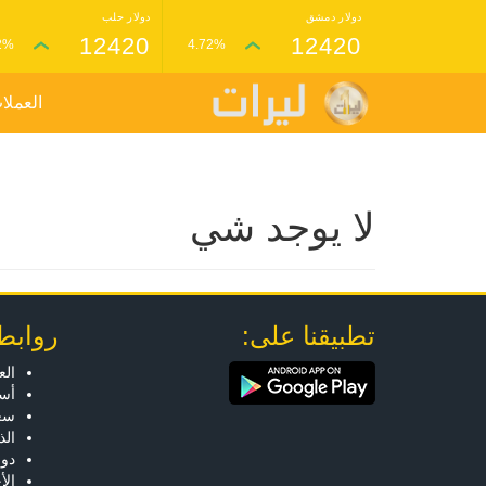
دولار دمشق
دولار حلب
12420
12420
2%
4.72%
العملا
لا يوجد شي
تطبيقنا على:
روابط
الع
أسع
سعر
ال
دول
الأ