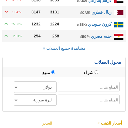
درهم إماراتي
3099
3158
-3.57%
:
(AED)
ريال قطري
3131
3147
-1.04%
:
(QAR)
كرون سويدي
1224
1232
25.33%
:
(SEK)
جنيه مصري
258
254
2.01%
:
(EGP)
مشاهدة جميع العملات »
محول العملات
شراء
مبيع
أسعار الذهب »
السعر