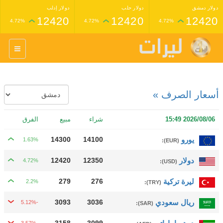
دولار دمشق
دولار حلب
دولار إدلب
12420
12420
12420
4.72%
4.72%
4.72%
غرام عيار 24 ذهب
غرام عيار 21 ذهب
1,227,000
1,398,000
4.34%
4.33%
أسعار الصرف »
2026/08/06 15:49
شراء
مبيع
الفرق
يورو
14100
14300
1.63%
:
(EUR)
دولار
12350
12420
4.72%
:
(USD)
ليرة تركية
276
279
2.2%
:
(TRY)
ريال سعودي
3036
3093
-5.12%
:
(SAR)